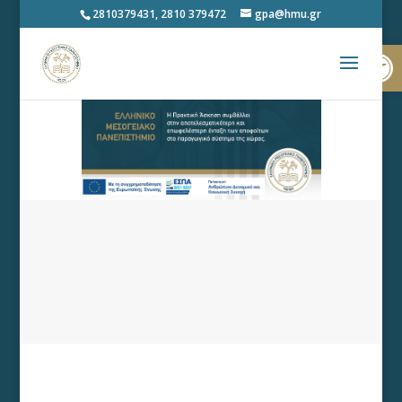
2810379431, 2810 379472
gpa@hmu.gr
Ανοίξτε