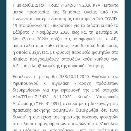
Η με αριθμ. Δ1α/Γ.Π.οικ.: 71342/6.11.2020 ΚΥΑ «Έκτακτα
μέτρα προστασίας της δημόσιας υγείας από τον
κίνδυνο περαιτέρω διασποράς του κορωνοϊού COVID-
19 στο σύνολο της Επικράτειας για το διάστημα από το
Σάββατο 7 Νοεμβρίου 2020 έως και τη Δευτέρα 30
Νοεμβρίου 2020» ορίζει ότι, αναφορικά με τα ΑΕΙ,
αναστέλλεται σε κάθε είδους εκπαιδευτική διαδικασία,
η οποία διεξάγεται με φυσική παρουσία φοιτητών στο
πλαίσιο προγραμμάτων σπουδών κάθε κύκλου των
Α.Ε.Ι., περιλαμβανομένης της πρακτικής άσκησης.
Επιπλέον, η με αριθμ. 383/10.11.2020 Εγκύκλιο του
Υφυπουργού κ. Διγαλάκη «Παροχή πρόσθετων
διευκρινίσεων για την εφαρμογή της υπό στοιχεία
Δ1α/ΓΠ.οικ.71342/ 6.11.2020 Κοινής Υπουργικής
Απόφασης (ΦΕΚ Β’ 4899) σχετικά με τη διεξαγωγή της
πρακτικής άσκησης φοιτητών» διευκρινίζει ότι είναι
δυνατή η συνέχιση της πρακτικής άσκησης φοιτητών
στο πλαίσιο προγραμμάτων σπουδών α’ και β’ κύκλου
με μεθόδους εξ αποστάσεως, υπό τις ακόλουθες