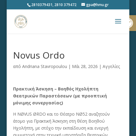
2810379431, 2810 379472
gpa@hmu.gr
Ανοίξτε
Novus Ordo
από
Andriana Stavropoulou
|
Μάι 28, 2026
|
Αγγελίες
Πρακτική Άσκηση – Βοηθός Ηχολήπτη
Θεατρικών Παραστάσεων (με προοπτική
μόνιμης συνεργασίας)
Η NØVUS ØRDO και το Θέατρο NØ52 αναζητούν
άτομο για Πρακτική Άσκηση στη θέση Βοηθού
Ηχολήπτη, με στόχο την εκπαίδευση και ενεργή
συμμετοχή στην τεχνική υποστήριξη θεατρικών